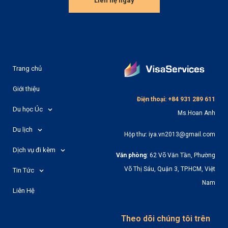
Liên hệ ngay
Trang chủ
Giới thiệu
Điện thoại: +84 931 289 611
Du học Úc
Ms.Hoan Anh
Du lịch
Hộp thư: iya.vn2013@gmail.com
Dịch vụ đi kèm
Văn phòng
: 62 Võ Văn Tần, Phường
Võ Thị Sáu, Quận 3, TP.HCM, Việt
Tin Tức
Nam
Liên Hệ
Theo dõi chúng tôi trên