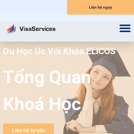
Liện hệ ngay
Du Học Úc Với Khóa ELICOS
Tổng Quan
Khoá Học
Liên hệ tư vấn