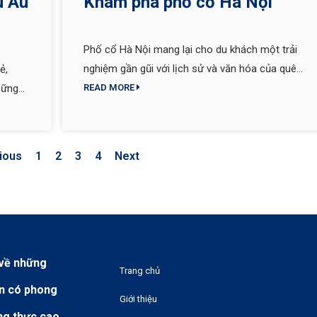
u Âu
Khám phá phố cổ Hà Nội
Phố cổ Hà Nội mang lại cho du khách một trải
nghiệm gần gũi với lịch sử và văn hóa của quê
ẻ,
hương.
hững
READ MORE
ẫn
 dài và
mình
ious
1
2
3
4
Next
 về những
Trang chủ
ên có phong
Giới thiệu
ung thực cao