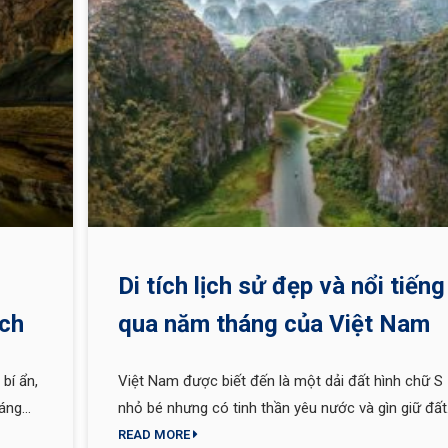
Di tích lịch sử đẹp và nổi tiếng
ách
qua năm tháng của Việt Nam
bí ẩn,
Việt Nam được biết đến là một dải đất hình chữ S
đáng
nhỏ bé nhưng có tinh thần yêu nước và gìn giữ đất
 kỳ
nước anh hùng. Trải qua hơn 4000 năm dựng nước
READ MORE