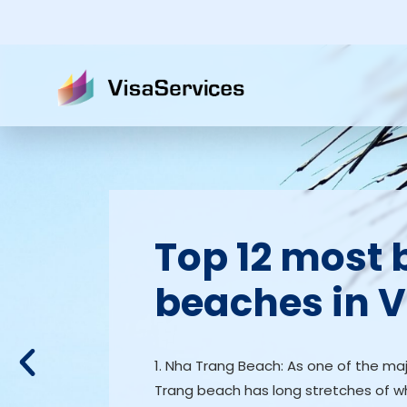
Top 12 most 
beaches in 
1. Nha Trang Beach: As one of the maj
Trang beach has long stretches of wh