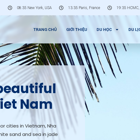
08:35 New York, USA
13:35 Paris, France
19:35 HCMC,
TRANG CHỦ
GIỚI THIỆU
DU HỌC
DU LỊ
beautiful
Viet Nam
or cities in Vietnam, Nha
ite sand and sea in jade