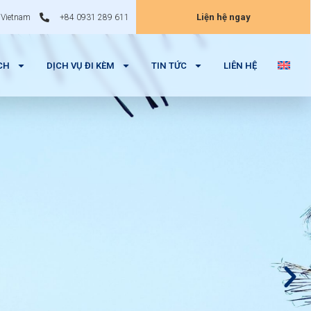
Liện hệ ngay
 Vietnam
+84 0931 289 611
CH
DỊCH VỤ ĐI KÈM
TIN TỨC
LIÊN HỆ