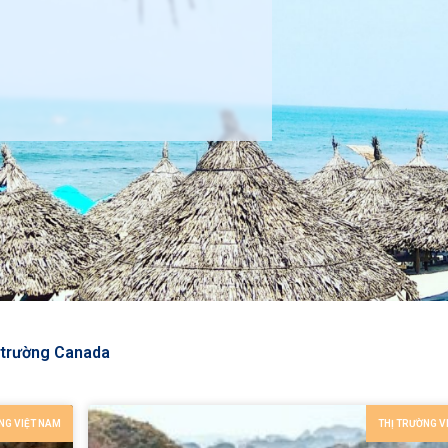
 trường Canada
NG VIỆT NAM
THỊ TRƯỜNG V