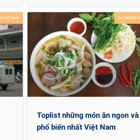
phá
giữ nước, các di tích lịch sử còn lại như một chứn
tích của thời gian và được đưa vào thi ca, sử sách
NG VIỆT NAM
THỊ TRƯỜNG V
Toplist những món ăn ngon và
phổ biến nhất Việt Nam