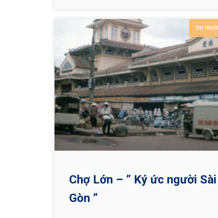
diệu, tâm linh và thú vị trong hành trình khám 
thiên nhiên hoang sơ lạ kỳ ….
THỊ TRƯỜ
Chợ Lớn – ” Ký ức người Sài
Gòn ”