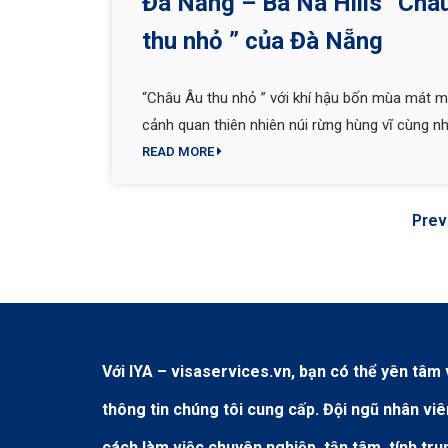
Đà Nẵng – Bà Nà Hills” Châ
thu nhỏ ” của Đà Nẵng
“Châu Âu thu nhỏ ” với khí hậu bốn mùa mát m
cảnh quan thiên nhiên núi rừng hùng vĩ cùng n
công trình kiến trúc quy mô và độc đáo, hấp d
READ MORE
khách du lịch bằng vẻ đẹp đa dạng với bãi biển
cát trắng mịn. Đà Nẵng là nơi lý tưởng để thả 
Prev
tắm nắng và thư giãn.
Với IYA – visaservices.vn, bạn có thể yên tâm
thông tin chúng tôi cung cấp. Đội ngũ nhân vi
cách làm việc chuyên nghiệp, tận tâm, tính tr