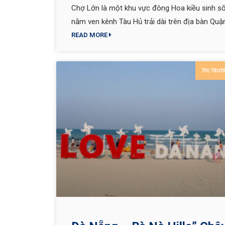
Chợ Lớn là một khu vực đông Hoa kiều sinh s
nằm ven kênh Tàu Hủ trải dài trên địa bàn Quậ
Quận
READ MORE
THỊ TRƯỜ