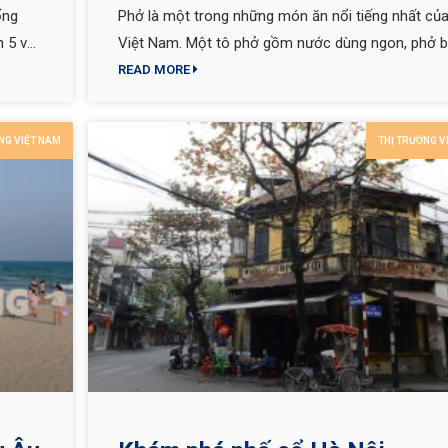
ống
Phở là một trong những món ăn nổi tiếng nhất củ
n 5 và
Việt Nam. Một tô phở gồm nước dùng ngon, phở 
hoặc phở gà thơm ngon, và các loại gia vị như hàn
READ MORE
ngò, và bún.
NG VIỆT NAM
THỊ TRƯỜNG V