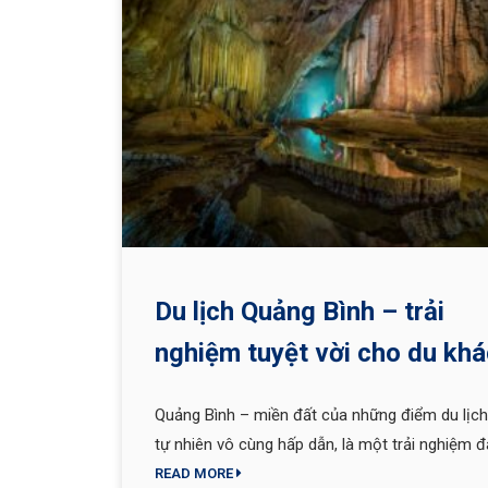
Du lịch Quảng Bình – trải
nghiệm tuyệt vời cho du kh
Quảng Bình – miền đất của những điểm du lịch 
tự nhiên vô cùng hấp dẫn, là một trải nghiệm 
nhớ cho bất kỳ du khách nào đang tìm kiếm sự
READ MORE