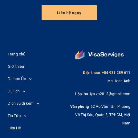
Liên hệ ngay
Trang chủ
Giới thiệu
Điện thoại: +84 931 289 611
Du học Úc
Ms.Hoan Anh
Du lịch
Hộp thư: iya.vn2013@gmail.com
Dịch vụ đi kèm
Văn phòng
: 62 Võ Văn Tần, Phường
Võ Thị Sáu, Quận 3, TP.HCM, Việt
Tin Tức
Nam
Liên Hệ